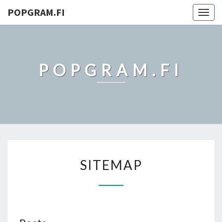
POPGRAM.FI
Togg
navig
POPGRAM.FI
SITEMAP
SITEMAP