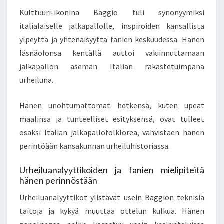
Kulttuuri-ikonina Baggio tuli synonyymiksi
italialaiselle jalkapallolle, inspiroiden kansallista
ylpeyttä ja yhtenäisyyttä fanien keskuudessa. Hänen
läsnäolonsa kentällä auttoi vakiinnuttamaan
jalkapallon aseman Italian rakastetuimpana
urheiluna.
Hänen unohtumattomat hetkensä, kuten upeat
maalinsa ja tunteelliset esityksensä, ovat tulleet
osaksi Italian jalkapallofolklorea, vahvistaen hänen
perintöään kansakunnan urheiluhistoriassa.
Urheiluanalyyttikoiden ja fanien mielipiteitä
hänen perinnöstään
Urheiluanalyyttikot ylistävät usein Baggion teknisiä
taitoja ja kykyä muuttaa ottelun kulkua. Hänen