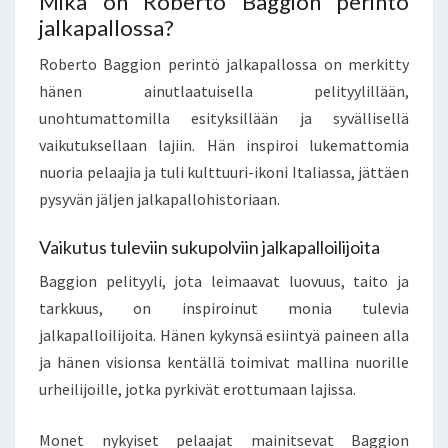
Mikä on Roberto Baggion perintö
jalkapallossa?
Roberto Baggion perintö jalkapallossa on merkitty
hänen ainutlaatuisella pelityylillään,
unohtumattomilla esityksillään ja syvällisellä
vaikutuksellaan lajiin. Hän inspiroi lukemattomia
nuoria pelaajia ja tuli kulttuuri-ikoni Italiassa, jättäen
pysyvän jäljen jalkapallohistoriaan.
Vaikutus tuleviin sukupolviin jalkapalloilijoita
Baggion pelityyli, jota leimaavat luovuus, taito ja
tarkkuus, on inspiroinut monia tulevia
jalkapalloilijoita. Hänen kykynsä esiintyä paineen alla
ja hänen visionsa kentällä toimivat mallina nuorille
urheilijoille, jotka pyrkivät erottumaan lajissa.
Monet nykyiset pelaajat mainitsevat Baggion