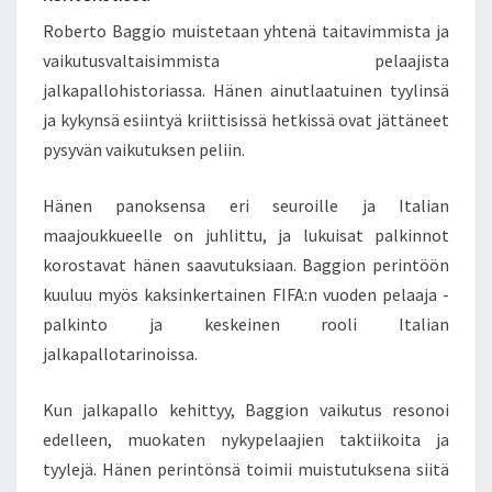
Roberto Baggio muistetaan yhtenä taitavimmista ja
vaikutusvaltaisimmista pelaajista
jalkapallohistoriassa. Hänen ainutlaatuinen tyylinsä
ja kykynsä esiintyä kriittisissä hetkissä ovat jättäneet
pysyvän vaikutuksen peliin.
Hänen panoksensa eri seuroille ja Italian
maajoukkueelle on juhlittu, ja lukuisat palkinnot
korostavat hänen saavutuksiaan. Baggion perintöön
kuuluu myös kaksinkertainen FIFA:n vuoden pelaaja -
palkinto ja keskeinen rooli Italian
jalkapallotarinoissa.
Kun jalkapallo kehittyy, Baggion vaikutus resonoi
edelleen, muokaten nykypelaajien taktiikoita ja
tyylejä. Hänen perintönsä toimii muistutuksena siitä