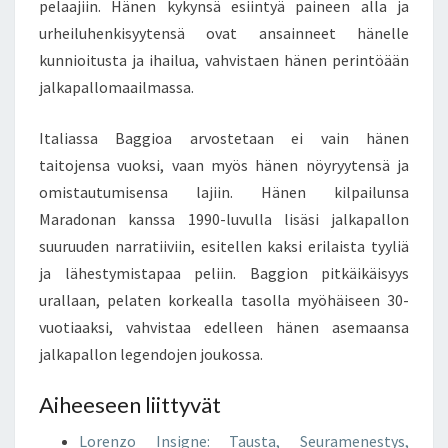
pelaajiin. Hänen kykynsä esiintyä paineen alla ja
urheiluhenkisyytensä ovat ansainneet hänelle
kunnioitusta ja ihailua, vahvistaen hänen perintöään
jalkapallomaailmassa.
Italiassa Baggioa arvostetaan ei vain hänen
taitojensa vuoksi, vaan myös hänen nöyryytensä ja
omistautumisensa lajiin. Hänen kilpailunsa
Maradonan kanssa 1990-luvulla lisäsi jalkapallon
suuruuden narratiiviin, esitellen kaksi erilaista tyyliä
ja lähestymistapaa peliin. Baggion pitkäikäisyys
urallaan, pelaten korkealla tasolla myöhäiseen 30-
vuotiaaksi, vahvistaa edelleen hänen asemaansa
jalkapallon legendojen joukossa.
Aiheeseen liittyvät
Lorenzo Insigne: Tausta, Seuramenestys,