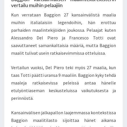
vertailu muihin pelaajiin
Kun verrataan Baggion 27 kansainvälistä maalia
muihin italialaisiin legendoihin, hän erottuu
parhaiden maalintekijöiden joukossa. Pelaajat kuten
Alessandro Del Piero ja Francesco Totti ovat
saavuttaneet samankaltaisia määriä, mutta Baggion
maalit tulivat usein ratkaisevimmissa otteluissa.
Vertailun vuoksi, Del Piero teki myös 27 maalia, kun
taas Totti päätti uransa 9 maaliin. Baggion kyky tehdä
maaleja ratkaisevissa peleissä antaa hänelle
etulyöntiaseman keskusteluissa vaikutuksesta ja
perinnöstä.
Kansainvälisen jalkapallon laajemmassa kontekstissa
Baggion maalitilasto sijoittaa hänet aikansa