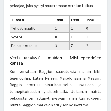
pelaajaa, joka pystyi muuttamaan ottelun kulkua.
Tilasto
1990
1994
1998
Tehdyt maalit
1
2
0
Syötöt
0
1
1
Pelatut ottelut
3
7
2
Vertailuanalyysi muiden MM-legendojen
kanssa
Kun verrataan Baggion saavutuksia muihin MM-
legendoihin, kuten Peléen, Maradonaan ja Messiin,
Baggio erottuu ainutlaatuisella luovuuden ja
tunnepitoisuuden yhdistelmällä. Jokainen näistä
pelaajista on jättänyt pysyvän jäljen turnaukseen,
mutta Baggion matka on erityisen koskettava.