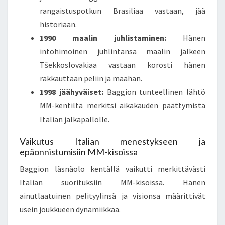
rangaistuspotkun Brasiliaa vastaan, jää
historiaan.
1990 maalin juhlistaminen:
Hänen
intohimoinen juhlintansa maalin jälkeen
Tšekkoslovakiaa vastaan korosti hänen
rakkauttaan peliin ja maahan.
1998 jäähyväiset:
Baggion tunteellinen lähtö
MM-kentiltä merkitsi aikakauden päättymistä
Italian jalkapallolle.
Vaikutus Italian menestykseen ja
epäonnistumisiin MM-kisoissa
Baggion läsnäolo kentällä vaikutti merkittävästi
Italian suorituksiin MM-kisoissa. Hänen
ainutlaatuinen pelityylinsä ja visionsa määrittivät
usein joukkueen dynamiikkaa.