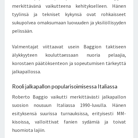
merkittävänä vaikutteena kehitykselleen. Hänen
tyylinsä ja tekniset kykynsä ovat rohkaisseet
sukupolvea omaksumaan luovuuden ja yksilöllisyyden
pelissään.
Valmentajat viittaavat usein Baggion taktiseen
älykkyyteen kouluttaessaan nuoria pelaajia,
korostaen päätöksenteon ja sopeutumisen tärkeyttä
jalkapallossa.
Rooli jalkapallon popularisoimisessa Italiassa
Roberto Baggio vaikutti merkittävästi jalkapallon
suosion nousuun Italiassa 1990-luvulla. Hänen
esityksensä suurissa turnauksissa, erityisesti MM-
kisoissa, valloittivat fanien sydämiä ja toivat
huomiota lajiin.