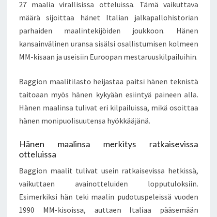
27 maalia virallisissa otteluissa. Tämä vaikuttava
määrä sijoittaa hänet Italian jalkapallohistorian
parhaiden maalintekijöiden joukkoon. Hänen
kansainvälinen uransa sisälsi osallistumisen kolmeen
MM-kisaan ja useisiin Euroopan mestaruuskilpailuihin.
Baggion maalitilasto heijastaa paitsi hänen teknistä
taitoaan myös hänen kykyään esiintyä paineen alla.
Hänen maalinsa tulivat eri kilpailuissa, mikä osoittaa
hänen monipuolisuutensa hyökkääjänä.
Hänen maalinsa merkitys ratkaisevissa
otteluissa
Baggion maalit tulivat usein ratkaisevissa hetkissä,
vaikuttaen avainotteluiden lopputuloksiin.
Esimerkiksi hän teki maalin pudotuspeleissä vuoden
1990 MM-kisoissa, auttaen Italiaa pääsemään