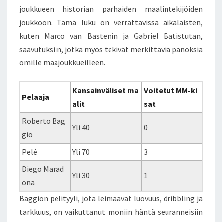
joukkueen historian parhaiden maalintekijöiden
joukkoon. Tämä luku on verrattavissa aikalaisten,
kuten Marco van Bastenin ja Gabriel Batistutan,
saavutuksiin, jotka myös tekivät merkittäviä panoksia
omille maajoukkueilleen.
Kansainväliset ma
Voitetut MM-ki
Pelaaja
alit
sat
Roberto Bag
Yli 40
0
gio
Pelé
Yli 70
3
Diego Marad
Yli 30
1
ona
Baggion pelityyli, jota leimaavat luovuus, dribbling ja
tarkkuus, on vaikuttanut moniin häntä seuranneisiin