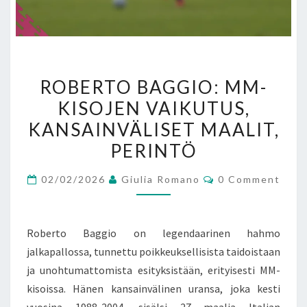
ROBERTO
ROBERTO BAGGIO: MM-
BAGGIO:
KISOJEN VAIKUTUS,
MM-
KANSAINVÄLISET MAALIT,
KISOJEN
VAIKUTUS,
PERINTÖ
KANSAINVÄLISET
Comments
02/02/2026
Giulia Romano
0 Comment
MAALIT,
PERINTÖ
Roberto Baggio on legendaarinen hahmo
jalkapallossa, tunnettu poikkeuksellisista taidoistaan
ja unohtumattomista esityksistään, erityisesti MM-
kisoissa. Hänen kansainvälinen uransa, joka kesti
vuosina 1988-2004, sisälsi 27 maalia Italian