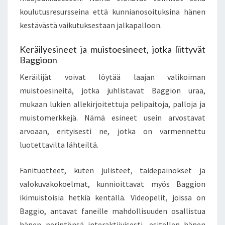
koulutusresursseina että kunnianosoituksina hänen
kestävästä vaikutuksestaan jalkapalloon.
Keräilyesineet ja muistoesineet, jotka liittyvät
Baggioon
Keräilijät voivat löytää laajan valikoiman
muistoesineitä, jotka juhlistavat Baggion uraa,
mukaan lukien allekirjoitettuja pelipaitoja, palloja ja
muistomerkkejä. Nämä esineet usein arvostavat
arvoaan, erityisesti ne, jotka on varmennettu
luotettavilta lähteiltä.
Fanituotteet, kuten julisteet, taidepainokset ja
valokuvakokoelmat, kunnioittavat myös Baggion
ikimuistoisia hetkiä kentällä. Videopelit, joissa on
Baggio, antavat faneille mahdollisuuden osallistua
hänen perintönsä interaktiivisesti, esitellen hänen