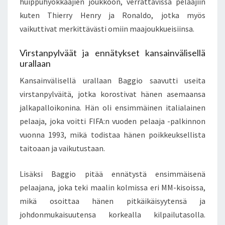
huippuhyökkääjien joukkoon, verrattavissa pelaajiin
kuten Thierry Henry ja Ronaldo, jotka myös
vaikuttivat merkittävästi omiin maajoukkueisiinsa.
Virstanpylväät ja ennätykset kansainvälisellä
urallaan
Kansainvälisellä urallaan Baggio saavutti useita
virstanpylväitä, jotka korostivat hänen asemaansa
jalkapalloikonina. Hän oli ensimmäinen italialainen
pelaaja, joka voitti FIFA:n vuoden pelaaja -palkinnon
vuonna 1993, mikä todistaa hänen poikkeuksellista
taitoaan ja vaikutustaan.
Lisäksi Baggio pitää ennätystä ensimmäisenä
pelaajana, joka teki maalin kolmissa eri MM-kisoissa,
mikä osoittaa hänen pitkäikäisyytensä ja
johdonmukaisuutensa korkealla kilpailutasolla.