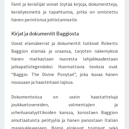
Fanit ja keräilijät voivat löytää kirjoja, dokumentteja,
keräilyesineitä ja tapahtumia, jotka on omistettu
hänen perintönsä juhlistamiselle.
Kirjat ja dokumentit Baggiosta
Useat elämäkerrat ja dokumentit tutkivat Roberto
Baggion elämää ja uraansa, tarjoten näkemyksiä
hänen matkastaan nuoresta lahjakkuudestaan
jalkapallolegendaksi. Huomattavia teoksia ovat
“Baggio: The Divine Ponytail”, joka kuvaa hänen
nousuaan ja haasteitaan lajissa.
Dokumenteissa on usein haastatteluja
joukkuetovereiden, valmentajien ja
urheiluanalyyttikoiden kanssa, korostaen Baggion
ainutlaatuista pelityyliä ja hänen panostaan Italian
maajoukkueeseen. Nämä elokuvat toimivat sekä