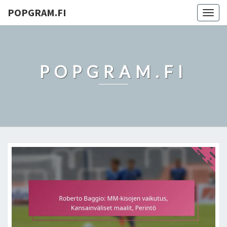
POPGRAM.FI
Togg
navig
POPGRAM.FI