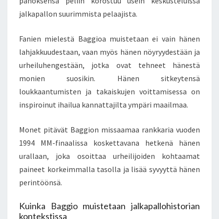
panoksensa peliin korostuu usein keskusteluissa
jalkapallon suurimmista pelaajista.
Fanien mielestä Baggioa muistetaan ei vain hänen
lahjakkuudestaan, vaan myös hänen nöyryydestään ja
urheiluhengestään, jotka ovat tehneet hänestä
monien suosikin. Hänen sitkeytensä
loukkaantumisten ja takaiskujen voittamisessa on
inspiroinut ihailua kannattajilta ympäri maailmaa.
Monet pitävät Baggion missaamaa rankkaria vuoden
1994 MM-finaalissa koskettavana hetkenä hänen
urallaan, joka osoittaa urheilijoiden kohtaamat
paineet korkeimmalla tasolla ja lisää syvyyttä hänen
perintöönsä.
Kuinka Baggio muistetaan jalkapallohistorian
kontekstissa