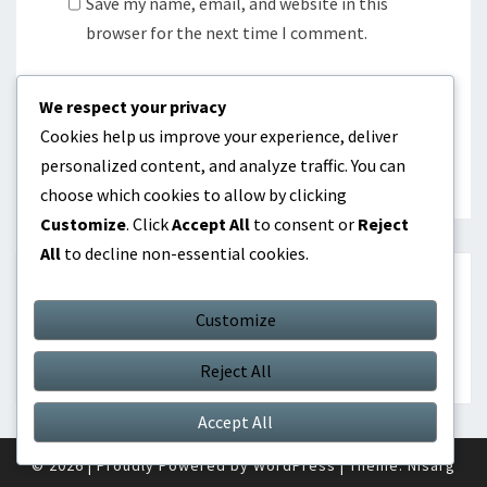
Save my name, email, and website in this
browser for the next time I comment.
We respect your privacy
Cookies help us improve your experience, deliver
personalized content, and analyze traffic. You can
choose which cookies to allow by clicking
Customize
. Click
Accept All
to consent or
Reject
All
to decline non-essential cookies.
HAKU
Customize
Search
Search
Reject All
for:
Accept All
© 2026
|
Proudly Powered by
WordPress
|
Theme:
Nisarg