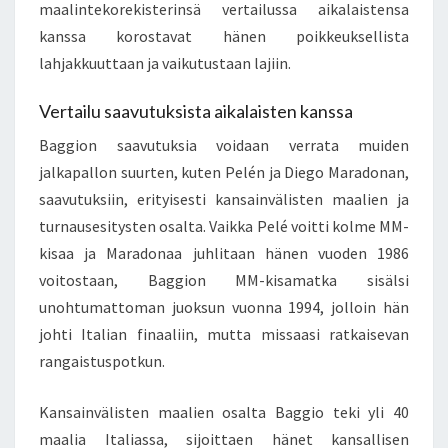
maalintekorekisterinsä vertailussa aikalaistensa
kanssa korostavat hänen poikkeuksellista
lahjakkuuttaan ja vaikutustaan lajiin.
Vertailu saavutuksista aikalaisten kanssa
Baggion saavutuksia voidaan verrata muiden
jalkapallon suurten, kuten Pelén ja Diego Maradonan,
saavutuksiin, erityisesti kansainvälisten maalien ja
turnausesitysten osalta. Vaikka Pelé voitti kolme MM-
kisaa ja Maradonaa juhlitaan hänen vuoden 1986
voitostaan, Baggion MM-kisamatka sisälsi
unohtumattoman juoksun vuonna 1994, jolloin hän
johti Italian finaaliin, mutta missaasi ratkaisevan
rangaistuspotkun.
Kansainvälisten maalien osalta Baggio teki yli 40
maalia Italiassa, sijoittaen hänet kansallisen