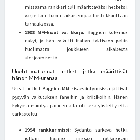
missaama rankkari tuli määrittäväksi hetkeksi,
varjostaen hänen aikaisempaa loistokkuuttaan
turnauksessa.
1998 MM-kisat vs. Norja:
Baggion kokemus
näkyi, ja hän vaikutti Italian taktiseen peliin
huolimatta joukkueen aikaisesta
ulosjäämisestä.
Unohtumattomat hetket, jotka määrittivät
hänen MM-uransa
Useat hetket Baggion MM-kisaesiintymisissä jättivät
pysyvän vaikutuksen faneihin ja kriitikoihin. Hänen
kykynsä esiintyä paineen alla oli sekä ylistetty että
tarkasteltu.
1994 rankkarimissi:
Sydäntä särkevä hetki,
jolloin Baggio missasi ratkaisevan