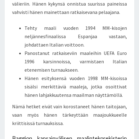
välieriin. Hänen kykynsä onnistua suurissa paineissa
vahvisti hänen mainettaan ratkaisevana pelaajana.
Tehty maali vuoden 1994 MM-kisojen
neljännesfinaalissa Espanjaa vastaan,
johdattaen Italian voittoon.
Panostanut ratkaiseviin maaleihin UEFA Euro
1996 karsinnoissa, varmistaen Italian
etenemisen turnaukseen.
Hänen esityksensä vuoden 1998 MM-kisoissa
sisälsi merkittäviä maaleja, jotka osoittivat
hänen lahjakkuutensa maailman näyttämöllä.
Nämä hetket eivät vain korostaneet hänen taitojaan,
vaan myös hänen tärkeyttään maajoukkueelle
kriittisissä turnauksissa.
Baggion kansainvälisen maalintekorekisterin