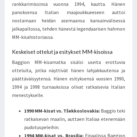
rankkarimissinsä vuonna 1994, kautta. Hänen
panoksensa Italian maajoukkueeseen auttoi
nostamaan heidän asemaansa kansainvälisessä
jalkapallossa, tehden hänestä legendaarisen hahmon
MM-kisahistoriassa.
Keskeiset ottelut ja esitykset MM-kisoissa
Baggion MM-kisamatka sisälsi useita erottuvia
otteluita, jotka näyttivät hänen lahjakkuutensa ja
päättäväisyytensä. Hänen esityksensä vuosien 1990,
1994 ja 1998 turnauksissa olivat ratkaisevia Italian
menestykselle.
1990 MM-kisat vs. Tšekkoslovakia:
Baggio teki
ratkaisevan maalin, auttaen Italiaa etenemään
pudotuspeleihin.
1994 MM-kisat vs. Brasilia:
Finaalissa Baggion