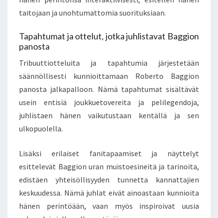
taitojaan ja unohtumattomia suorituksiaan.
Tapahtumat ja ottelut, jotka juhlistavat Baggion
panosta
Tribuuttiotteluita ja tapahtumia järjestetään
säännöllisesti kunnioittamaan Roberto Baggion
panosta jalkapalloon. Nämä tapahtumat sisältävät
usein entisiä joukkuetovereita ja pelilegendoja,
juhlistaen hänen vaikutustaan kentällä ja sen
ulkopuolella.
Lisäksi erilaiset fanitapaamiset ja näyttelyt
esittelevät Baggion uran muistoesineitä ja tarinoita,
edistäen yhteisöllisyyden tunnetta kannattajien
keskuudessa. Nämä juhlat eivät ainoastaan kunnioita
hänen perintöään, vaan myös inspiroivat uusia