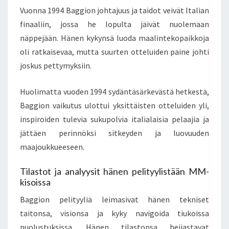
Vuonna 1994 Baggion johtajuus ja taidot veivät Italian
finaaliin, jossa he lopulta jäivät nuolemaan
näppejään. Hänen kykynsä luoda maalintekopaikkoja
oli ratkaisevaa, mutta suurten otteluiden paine johti
joskus pettymyksiin.
Huolimatta vuoden 1994 sydäntäsärkevästä hetkestä,
Baggion vaikutus ulottui yksittäisten otteluiden yli,
inspiroiden tulevia sukupolvia italialaisia pelaajia ja
jättäen perinnöksi sitkeyden ja luovuuden
maajoukkueeseen.
Tilastot ja analyysit hänen pelityylistään MM-
kisoissa
Baggion pelityyliä leimasivat hänen tekniset
taitonsa, visionsa ja kyky navigoida tiukoissa
puolustuksissa. Hänen tilastonsa heijastavat