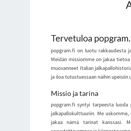
Tervetuloa popgram.fi
popgram.fi on luotu rakkaudesta jalk
Meidän missiomme on jakaa tietoa ja
muovanneet Italian jalkapallohistoria
ja iloa tutustuessaan näihin upeisiin u
Missio ja tarina
popgram.fi syntyi tarpeesta luoda p
jalkapallokulttuuriin. Me uskomme, 
jakaa nämä tarinat kanssasi. M
saavutettavampaa ja kiinnostavampaa