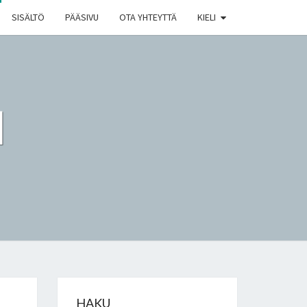
SISÄLTÖ
PÄÄSIVU
OTA YHTEYTTÄ
KIELI
I
HAKU