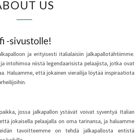
ABOUT US
US
 -sivustolle!
apalloon ja erityisesti italialaisiin jalkapallotähtiimme.
 intohimoa niistä legendaarisista pelaajista, jotka ovat
a. Haluamme, että jokainen vierailija löytää inspiraatiota
rheilijoihin.
aikka, jossa jalkapallon ystävät voivat syventyä Italian
että jokaisella pelaajalla on oma tarinansa, ja haluamme
eidän tavoitteemme on tehdä jalkapallosta entistä
 kaikille.