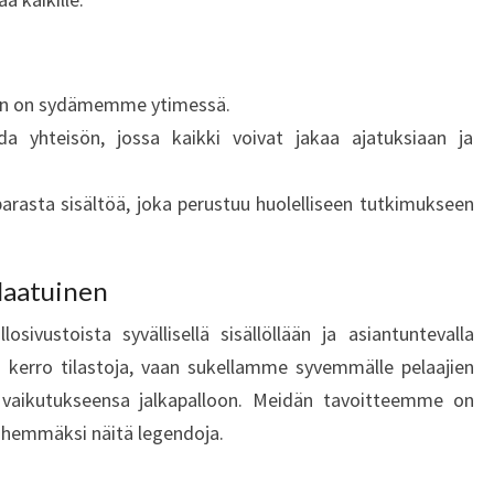
oon on sydämemme ytimessä.
da yhteisön, jossa kaikki voivat jakaa ajatuksiaan ja
rasta sisältöä, joka perustuu huolelliseen tutkimukseen
laatuinen
osivustoista syvällisellä sisällöllään ja asiantuntevalla
 kerro tilastoja, vaan sukellamme syvemmälle pelaajien
 vaikutukseensa jalkapalloon. Meidän tavoitteemme on
lähemmäksi näitä legendoja.