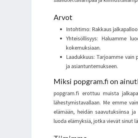
Arvot
Intohtimo: Rakkaus jalkapall
Yhteisöllisyys: Haluamme luo
kokemuksiaan.
Laadukkuus: Tarjoamme vain pa
ja asiantuntemukseen.
Miksi popgram.fi on ainut
popgram.fi erottuu muista jalkapall
lähestymistavallaan. Me emme vain
elämään, heidän saavutuksiinsa ja
luoda elämyksiä, jotka vievät sinut 