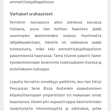
ammattilaisjalkapallossa.
Varhaiset urahaasteet
Verrattin nuoruusura alkoi pienessä seurassa
Italiassa, jossa hän kohtasi haasteen jäädä
suurempien akatemioiden varjoon. Huolimatta
lahjakkuudestaan, hänellä oli vaikeuksia saada
tunnustusta, mikä teki ammattilaisjalkapalloon
pääsemisestä haastavaa. Tämä tilanne pakotti hänet
työskentelemään kovemmin todistaakseen itsensä ja
esitelläkseen taitojaan.
Lopulta Verrattin sinnikkyys palkittiin, kun hän liittyi
Pescara:an Serie B:ssä. Kuitenkin sopeutuminen
kilpailullisempaan ympäristöön toi mukanaan omat
haasteensa. Hänen piti nopeasti oppia käsittelemään
lisääntynyttä intensiivisyyttä ja odotuksia, jotka