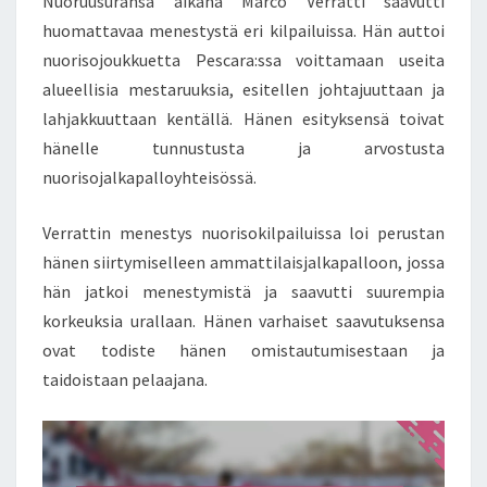
Nuoruusuransa aikana Marco Verratti saavutti
huomattavaa menestystä eri kilpailuissa. Hän auttoi
nuorisojoukkuetta Pescara:ssa voittamaan useita
alueellisia mestaruuksia, esitellen johtajuuttaan ja
lahjakkuuttaan kentällä. Hänen esityksensä toivat
hänelle tunnustusta ja arvostusta
nuorisojalkapalloyhteisössä.
Verrattin menestys nuorisokilpailuissa loi perustan
hänen siirtymiselleen ammattilaisjalkapalloon, jossa
hän jatkoi menestymistä ja saavutti suurempia
korkeuksia urallaan. Hänen varhaiset saavutuksensa
ovat todiste hänen omistautumisestaan ja
taidoistaan pelaajana.