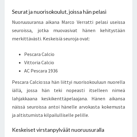
Seurat ja nuorisokoulut, joissa hän pelasi
Nuoruusuransa aikana Marco Verratti pelasi useissa
seuroissa, jotka muovasivat hänen kehitystään
merkittävästi. Keskeisiä seuroja ovat:
Pescara Calcio
Vittoria Calcio
AC Pescara 1936
Pescara Calcio:ssa hän liittyi nuorisokouluun nuorella
iällä, jossa hän teki nopeasti itselleen nimeä
lahjakkaana keskikenttäpelaajana. Hänen aikansa
näissä seuroissa antoi hänelle arvokasta kokemusta
ja altistumista kilpailulliselle pelille.
Keskeiset virstanpylväät nuoruusuralla