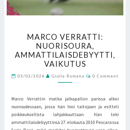
MARCO
MARCO VERRATTI:
VERRATTI:
NUORISOURA,
NUORISOURA,
AMMATTILAISDEBYYTTI,
AMMATTILAISDEBYYTTI,
VAIKUTUS
VAIKUTUS
Comments
03/02/2026
Giulia Romano
0 Comment
Marco Verrattin matka jalkapallon parissa alkoi
nuoruudessaan, jossa hän hioi taitojaan ja esitteli
poikkeuksellista lahjakkuuttaan. Hän teki
ammattilaisdebyyttinsä 27. elokuuta 2010 Pescara:ssa
Serie B:ssä, mikä merkitsi huomattavan uran alkua.