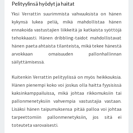
Pelityylinsä hyödyt ja haitat
Yksi Verrattin suurimmista vahvuuksista on hänen
kykynsä lukea peliä, mikä mahdollistaa hänen
ennakoida vastustajien liikkeitä ja katkaista syöttöjä
tehokkaasti. Hänen dribbling-taidot mahdollistavat
hänen paeta ahtaista tilanteista, mikä tekee hänestä
arvokkaan omaisuuden pallonhallinnan
säilyttämisessä.
Kuitenkin Verrattin pelityylissä on myös heikkouksia.
Hänen pienempi koko voi joskus olla haitta fyysisissä
kaksinkamppailuissa, mikä johtaa rikkomuksiin tai
pallonmenetyksiin vahvempia vastustajia vastaan.
Lisäksi hänen taipumuksensa pitää palloa voi johtaa
tarpeettomiin pallonmenetyksiin, jos sitä ei
toteuteta varovaisesti.