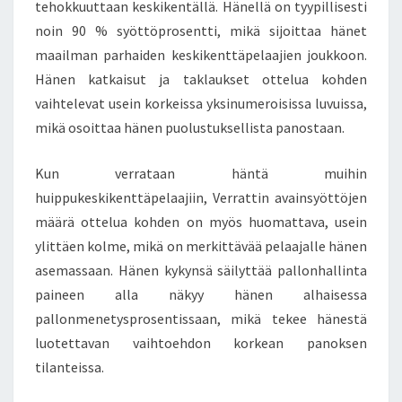
tehokkuuttaan keskikentällä. Hänellä on tyypillisesti
noin 90 % syöttöprosentti, mikä sijoittaa hänet
maailman parhaiden keskikenttäpelaajien joukkoon.
Hänen katkaisut ja taklaukset ottelua kohden
vaihtelevat usein korkeissa yksinumeroisissa luvuissa,
mikä osoittaa hänen puolustuksellista panostaan.
Kun verrataan häntä muihin
huippukeskikenttäpelaajiin, Verrattin avainsyöttöjen
määrä ottelua kohden on myös huomattava, usein
ylittäen kolme, mikä on merkittävää pelaajalle hänen
asemassaan. Hänen kykynsä säilyttää pallonhallinta
paineen alla näkyy hänen alhaisessa
pallonmenetysprosentissaan, mikä tekee hänestä
luotettavan vaihtoehdon korkean panoksen
tilanteissa.