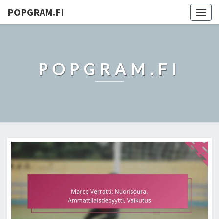
POPGRAM.FI
Togg
navig
POPGRAM.FI