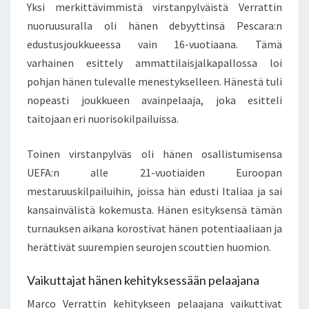
Yksi merkittävimmistä virstanpylväistä Verrattin
nuoruusuralla oli hänen debyyttinsä Pescara:n
edustusjoukkueessa vain 16-vuotiaana. Tämä
varhainen esittely ammattilaisjalkapallossa loi
pohjan hänen tulevalle menestykselleen. Hänestä tuli
nopeasti joukkueen avainpelaaja, joka esitteli
taitojaan eri nuorisokilpailuissa.
Toinen virstanpylväs oli hänen osallistumisensa
UEFA:n alle 21-vuotiaiden Euroopan
mestaruuskilpailuihin, joissa hän edusti Italiaa ja sai
kansainvälistä kokemusta. Hänen esityksensä tämän
turnauksen aikana korostivat hänen potentiaaliaan ja
herättivät suurempien seurojen scouttien huomion.
Vaikuttajat hänen kehityksessään pelaajana
Marco Verrattin kehitykseen pelaajana vaikuttivat