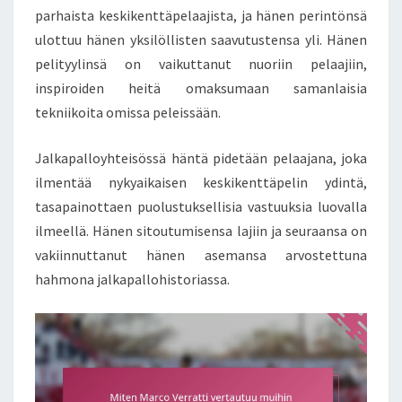
parhaista keskikenttäpelaajista, ja hänen perintönsä
ulottuu hänen yksilöllisten saavutustensa yli. Hänen
pelityylinsä on vaikuttanut nuoriin pelaajiin,
inspiroiden heitä omaksumaan samanlaisia
tekniikoita omissa peleissään.
Jalkapalloyhteisössä häntä pidetään pelaajana, joka
ilmentää nykyaikaisen keskikenttäpelin ydintä,
tasapainottaen puolustuksellisia vastuuksia luovalla
ilmeellä. Hänen sitoutumisensa lajiin ja seuraansa on
vakiinnuttanut hänen asemansa arvostettuna
hahmona jalkapallohistoriassa.