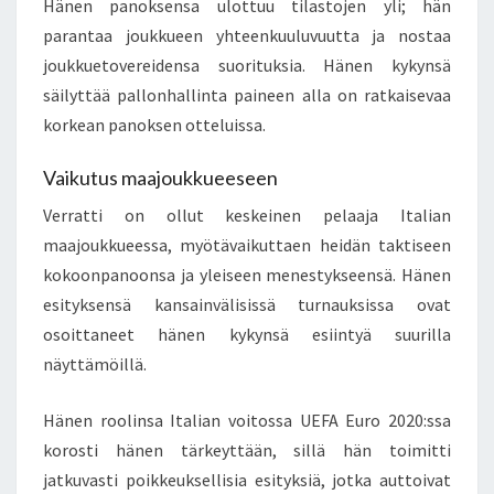
Hänen panoksensa ulottuu tilastojen yli; hän
parantaa joukkueen yhteenkuuluvuutta ja nostaa
joukkuetovereidensa suorituksia. Hänen kykynsä
säilyttää pallonhallinta paineen alla on ratkaisevaa
korkean panoksen otteluissa.
Vaikutus maajoukkueeseen
Verratti on ollut keskeinen pelaaja Italian
maajoukkueessa, myötävaikuttaen heidän taktiseen
kokoonpanoonsa ja yleiseen menestykseensä. Hänen
esityksensä kansainvälisissä turnauksissa ovat
osoittaneet hänen kykynsä esiintyä suurilla
näyttämöillä.
Hänen roolinsa Italian voitossa UEFA Euro 2020:ssa
korosti hänen tärkeyttään, sillä hän toimitti
jatkuvasti poikkeuksellisia esityksiä, jotka auttoivat