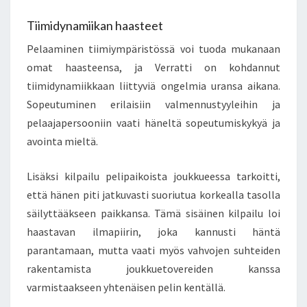
Tiimidynamiikan haasteet
Pelaaminen tiimiympäristössä voi tuoda mukanaan
omat haasteensa, ja Verratti on kohdannut
tiimidynamiikkaan liittyviä ongelmia uransa aikana.
Sopeutuminen erilaisiin valmennustyyleihin ja
pelaajapersooniin vaati häneltä sopeutumiskykyä ja
avointa mieltä.
Lisäksi kilpailu pelipaikoista joukkueessa tarkoitti,
että hänen piti jatkuvasti suoriutua korkealla tasolla
säilyttääkseen paikkansa. Tämä sisäinen kilpailu loi
haastavan ilmapiirin, joka kannusti häntä
parantamaan, mutta vaati myös vahvojen suhteiden
rakentamista joukkuetovereiden kanssa
varmistaakseen yhtenäisen pelin kentällä.