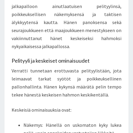
jalkapalloon ainutlaatuisen pelityylinsä,
poikkeuksellisen näkemyksensä ja taktisen
älykkyytensä kautta. Hänen panoksensa sekä
seurajoukkueen että maajoukkueen menestykseen on
vakiinnuttanut hänet keskeiseksi hahmoksi
nykyaikaisessa jalkapallossa.
Pelityyli ja keskeiset ominaisuudet
Verratti tunnetaan erottuvasta pelityylistään, jota
leimaavat tarkat syötöt ja poikkeuksellinen
pallonhallinta. Hänen kykynsä määrätä pelin tempo
tekee hänestä keskeisen hahmon keskikentällä.
Keskeisiä ominaisuuksia ovat:
Näkemys: Hänellä on uskomaton kyky lukea