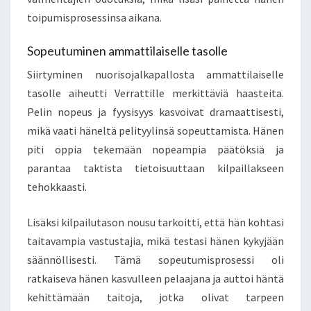
toipumisprosessinsa aikana.
Sopeutuminen ammattilaiselle tasolle
Siirtyminen nuorisojalkapallosta ammattilaiselle
tasolle aiheutti Verrattille merkittäviä haasteita.
Pelin nopeus ja fyysisyys kasvoivat dramaattisesti,
mikä vaati häneltä pelityylinsä sopeuttamista. Hänen
piti oppia tekemään nopeampia päätöksiä ja
parantaa taktista tietoisuuttaan kilpaillakseen
tehokkaasti.
Lisäksi kilpailutason nousu tarkoitti, että hän kohtasi
taitavampia vastustajia, mikä testasi hänen kykyjään
säännöllisesti. Tämä sopeutumisprosessi oli
ratkaiseva hänen kasvulleen pelaajana ja auttoi häntä
kehittämään taitoja, jotka olivat tarpeen