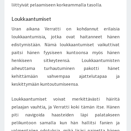
liittyivät pelaamiseen korkeammalla tasolla.
Loukkaantumiset
Uran aikana Verratti on kohdannut erilaisia
loukkaantumisia, jotka ovat haitanneet hänen
edistymistään. Nämä loukkaantumiset vaikuttivat
paitsi hänen fyysiseen kuntoonsa myös hänen
henkiseen sitkeyteensä. Loukkaantumisten
aiheuttama turhautuminen pakotti hänet
kehittämään vahvempaa ajattelutapaa ja
keskittymään kuntoutumiseensa.
Loukkaantumiset voivat merkittävästi häiritä
pelaajan vauhtia, ja Verratti koki tämän itse. Hänen
piti navigoida haasteiden läpi palatakseen
pelikuntoon samalla kun hän hallitsi fanien ja
valmentajien odotuksia, mikä lisäsi painetta hänen