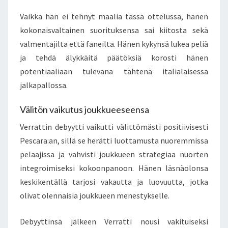
Vaikka hän ei tehnyt maalia tässä ottelussa, hänen
kokonaisvaltainen suorituksensa sai kiitosta sekä
valmentajilta että faneilta. Hänen kykynsä lukea peliä
ja tehdä älykkäitä päätöksiä korosti hänen
potentiaaliaan tulevana tähtenä italialaisessa
jalkapallossa.
Välitön vaikutus joukkueeseensa
Verrattin debyytti vaikutti välittömästi positiivisesti
Pescara:an, sillä se herätti luottamusta nuoremmissa
pelaajissa ja vahvisti joukkueen strategiaa nuorten
integroimiseksi kokoonpanoon. Hänen läsnäolonsa
keskikentällä tarjosi vakautta ja luovuutta, jotka
olivat olennaisia joukkueen menestykselle.
Debyyttinsä jälkeen Verratti nousi vakituiseksi