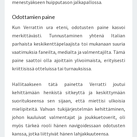
menestyäkseen huipputason jalkapallossa.
Odottamien paine
Kun Verrattin ura eteni, odotusten paine kasvoi
merkittävästi. Tunnustaminen yhtenä Italian
parhaista keskikenttäpelaajista toi mukanaan suuria
vaatimuksia faneilta, medialta ja valmentajilta. Tämä
paine saattoi olla ajoittain ylivoimaista, erityisesti
kriittisissä otteluissa tai turnauksissa.
Hallitaakseen tätä painetta Verratti joutui
kehittämään henkistä sitkeyttä ja keskittymään
suoritukseensa sen sijaan, että miettisi ulkoisia
mielipiteitä. Vahvan tukijärjestelmän kehittäminen,
johon kuuluivat valmentajat ja joukkuetoverit, oli
myös tärkeä rooli hänen navigoidessaan odotusten
kanssa, jotka liittyivät hänen lahjakkuuteensa.