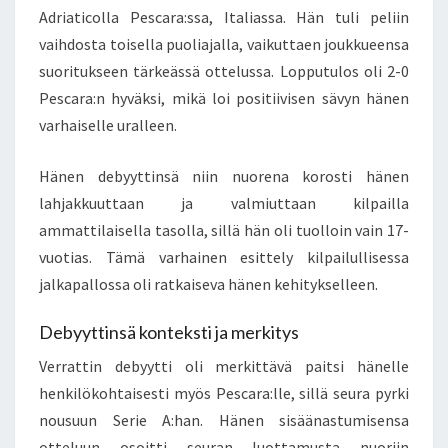
Adriaticolla Pescara:ssa, Italiassa. Hän tuli peliin
vaihdosta toisella puoliajalla, vaikuttaen joukkueensa
suoritukseen tärkeässä ottelussa. Lopputulos oli 2-0
Pescara:n hyväksi, mikä loi positiivisen sävyn hänen
varhaiselle uralleen.
Hänen debyyttinsä niin nuorena korosti hänen
lahjakkuuttaan ja valmiuttaan kilpailla
ammattilaisella tasolla, sillä hän oli tuolloin vain 17-
vuotias. Tämä varhainen esittely kilpailullisessa
jalkapallossa oli ratkaiseva hänen kehitykselleen.
Debyyttinsä konteksti ja merkitys
Verrattin debyytti oli merkittävä paitsi hänelle
henkilökohtaisesti myös Pescara:lle, sillä seura pyrki
nousuun Serie A:han. Hänen sisäänastumisensa
otteluun osoitti seuran luottamusta nuoriin