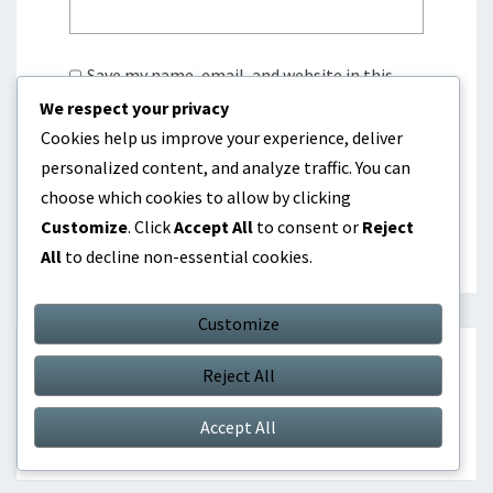
Save my name, email, and website in this
browser for the next time I comment.
We respect your privacy
Cookies help us improve your experience, deliver
personalized content, and analyze traffic. You can
choose which cookies to allow by clicking
Customize
. Click
Accept All
to consent or
Reject
All
to decline non-essential cookies.
Customize
HAKU
Reject All
Search
Search
Accept All
for: