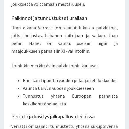
joukkuetta voittamaan mestaruuden.
Palkinnot ja tunnustukset urallaan
Uran aikana Verratti on saanut lukuisia palkintoja,
jotka heijastavat hänen taitojaan ja vaikutustaan
peliin. Hänet on valittu useisiin liigan ja
maajoukkueen parhaisiin XI -valintoihin.
Joihinkin merkittäviin palkintoihin kuuluvat:
Ranskan Ligue 1:n vuoden pelaajan ehdokkuudet
Valinta UEFA:n vuoden joukkueeseen
Tunnustus yhtenä Euroopan parhaista
keskikenttäpelaajista
Perintö ja käsitys jalkapalloyhteisössä
Verratti on laajalti tunnustettu yhtenä sukupolvensa