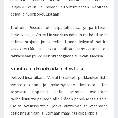
lahjakkuuksiin ja heidän sitoutumistaan kehittää
pelaajia nuorisokoulustaan.
Tuolloin Pescara oli kilpailullisessa ympäristössä
Serie B:ssä, ja Verrattin suoritus nähtiin mahdollisena
pelinvaihtajana joukkueelle. Hänen kykynsä hallita
keskikenttää ja jakaa palloa tehokkaasti oli
ratkaisevaa joukkueen strategiassa tulevaisuudessa.
Suorituksen kohokohdat debyytissä
Debyyttinsä aikana Verratti esitteli poikkeuksellista
syöttötaitoaan ja näkemystään kentällä. Hän
sopeutui nopeasti pelin rytmiin, osoittaen
rauhallisuutta paineen alla. Hänen panoksensa sisälsi
useita avainsyöttöjä, jotka auttoivat säilyttämään
pallonhallinnan ja luomaan maalintekopaikkoja.