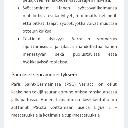
peliä, usein ennakoiden vastustajien liikkeitä.
Syöttäminen: Hänen syöttövalikoimansa
mahdollistaa sekä lyhyet, monimutkaiset pelit
että pitkät, laajat syötöt, jotka voivat muuttaa
ottelun kulkua.
Taktinen älykkyys: Verrattin ymmärrys
sijoittumisesta ja tilasta mahdollistaa hänen
menestyvän sekä puolustavissa että
hyökkäävissä rooleissa.
Panokset seuramenestykseen
Paris Saint-Germainissa (PSG) Verratti on ollut
keskeinen tekijä seuran dominoinnissa ranskalaisessa
jalkapallossa. Hänen läsnäolonsa keskikentällä on
auttanut PSG:tä voittamaan useita Ligue 1 -
mestaruuksia ja kotimaisia cup-mestaruuksia.