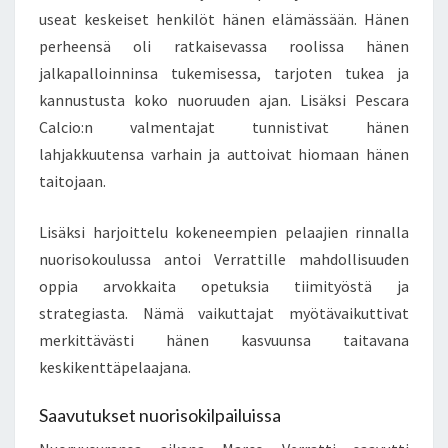
useat keskeiset henkilöt hänen elämässään. Hänen
perheensä oli ratkaisevassa roolissa hänen
jalkapalloinninsa tukemisessa, tarjoten tukea ja
kannustusta koko nuoruuden ajan. Lisäksi Pescara
Calcio:n valmentajat tunnistivat hänen
lahjakkuutensa varhain ja auttoivat hiomaan hänen
taitojaan.
Lisäksi harjoittelu kokeneempien pelaajien rinnalla
nuorisokoulussa antoi Verrattille mahdollisuuden
oppia arvokkaita opetuksia tiimityöstä ja
strategiasta. Nämä vaikuttajat myötävaikuttivat
merkittävästi hänen kasvuunsa taitavana
keskikenttäpelaajana.
Saavutukset nuorisokilpailuissa