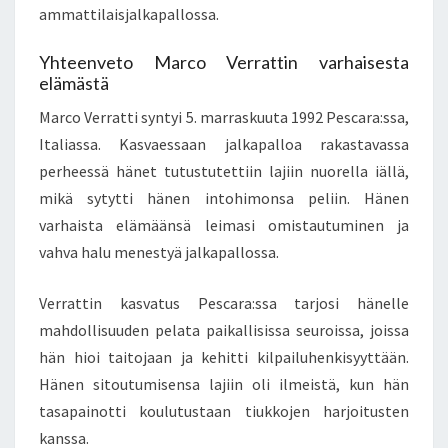
ammattilaisjalkapallossa.
Yhteenveto Marco Verrattin varhaisesta
elämästä
Marco Verratti syntyi 5. marraskuuta 1992 Pescara:ssa,
Italiassa. Kasvaessaan jalkapalloa rakastavassa
perheessä hänet tutustutettiin lajiin nuorella iällä,
mikä sytytti hänen intohimonsa peliin. Hänen
varhaista elämäänsä leimasi omistautuminen ja
vahva halu menestyä jalkapallossa.
Verrattin kasvatus Pescara:ssa tarjosi hänelle
mahdollisuuden pelata paikallisissa seuroissa, joissa
hän hioi taitojaan ja kehitti kilpailuhenkisyyttään.
Hänen sitoutumisensa lajiin oli ilmeistä, kun hän
tasapainotti koulutustaan tiukkojen harjoitusten
kanssa.