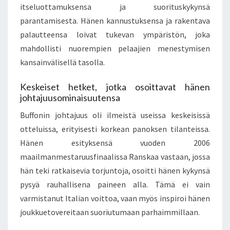
itseluottamuksensa ja suorituskykynsä
parantamisesta. Hänen kannustuksensa ja rakentava
palautteensa loivat tukevan ympäristön, joka
mahdollisti nuorempien pelaajien menestymisen
kansainvälisellä tasolla.
Keskeiset hetket, jotka osoittavat hänen
johtajuusominaisuutensa
Buffonin johtajuus oli ilmeistä useissa keskeisissä
otteluissa, erityisesti korkean panoksen tilanteissa.
Hänen esityksensä vuoden 2006
maailmanmestaruusfinaalissa Ranskaa vastaan, jossa
hän teki ratkaisevia torjuntoja, osoitti hänen kykynsä
pysyä rauhallisena paineen alla. Tämä ei vain
varmistanut Italian voittoa, vaan myös inspiroi hänen
joukkuetovereitaan suoriutumaan parhaimmillaan.