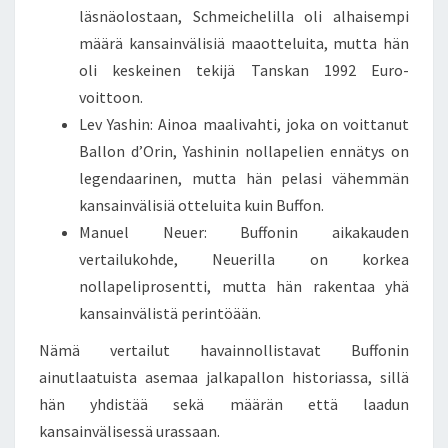
läsnäolostaan, Schmeichelilla oli alhaisempi
määrä kansainvälisiä maaotteluita, mutta hän
oli keskeinen tekijä Tanskan 1992 Euro-
voittoon.
Lev Yashin: Ainoa maalivahti, joka on voittanut
Ballon d’Orin, Yashinin nollapelien ennätys on
legendaarinen, mutta hän pelasi vähemmän
kansainvälisiä otteluita kuin Buffon.
Manuel Neuer: Buffonin aikakauden
vertailukohde, Neuerilla on korkea
nollapeliprosentti, mutta hän rakentaa yhä
kansainvälistä perintöään.
Nämä vertailut havainnollistavat Buffonin
ainutlaatuista asemaa jalkapallon historiassa, sillä
hän yhdistää sekä määrän että laadun
kansainvälisessä urassaan.