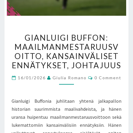
GIANLUIGI
GIANLUIGI BUFFON:
BUFFON:
MAAILMANMESTARUUSV
MAAILMANMESTARUUSVOI
OITTO, KANSAINVÄLISET
KANSAINVÄLISET
ENNÄTYKSET,
ENNÄTYKSET, JOHTAJUUS
JOHTAJUUS
Comments
16/01/2026
Giulia Romano
0 Comment
Gianluigi Buffonia juhlitaan yhtenä jalkapallon
historian suurimmista maalivahdeista, ja hänen
uransa huipentuu maailmanmestaruusvoittoon sekä
lukemattomiin kansainvälisiin ennätyksiin. Hänen
vaikuttavat saavutuksensa sisältävät eniten