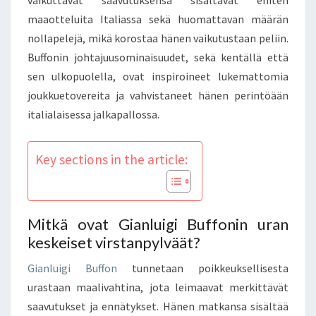
maaotteluita Italiassa sekä huomattavan määrän
nollapelejä, mikä korostaa hänen vaikutustaan peliin.
Buffonin johtajuusominaisuudet, sekä kentällä että
sen ulkopuolella, ovat inspiroineet lukemattomia
joukkuetovereita ja vahvistaneet hänen perintöään
italialaisessa jalkapallossa.
Key sections in the article:
Mitkä ovat Gianluigi Buffonin uran
keskeiset virstanpylväät?
Gianluigi Buffon
tunnetaan poikkeuksellisesta
urastaan maalivahtina, jota leimaavat merkittävät
saavutukset ja ennätykset. Hänen matkansa sisältää