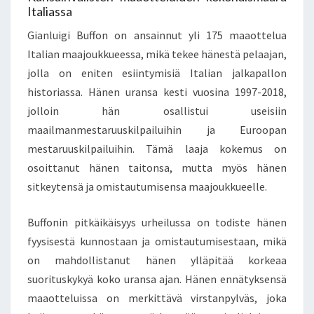
Italiassa
Gianluigi Buffon on ansainnut yli 175 maaottelua
Italian maajoukkueessa, mikä tekee hänestä pelaajan,
jolla on eniten esiintymisiä Italian jalkapallon
historiassa. Hänen uransa kesti vuosina 1997-2018,
jolloin hän osallistui useisiin
maailmanmestaruuskilpailuihin ja Euroopan
mestaruuskilpailuihin. Tämä laaja kokemus on
osoittanut hänen taitonsa, mutta myös hänen
sitkeytensä ja omistautumisensa maajoukkueelle.
Buffonin pitkäikäisyys urheilussa on todiste hänen
fyysisestä kunnostaan ja omistautumisestaan, mikä
on mahdollistanut hänen ylläpitää korkeaa
suorituskykyä koko uransa ajan. Hänen ennätyksensä
maaotteluissa on merkittävä virstanpylväs, joka