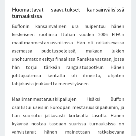
Huomattavat saavutukset kansainvälisissä
turnauksissa
Buffonin kansainvälinen ura huipentuu hänen
keskeiseen rooliinsa Italian vuoden 2006 FIFA:n
maailmanmestaruusvoitossa. Hän oli ratkaisevassa
asemassa pudotuspeleissä, mukaan lukien
unohtumaton esitys finaalissa Ranskaa vastaan, jossa
hän torjui tärkeän rangaistuspotkun. Hänen
johtajuutensa kentällä oli ilmeistä, ohjaten
lahjakasta joukkuetta menestykseen.
Maailmanmestaruuskilpailujen lisäksi Buffon
osallistui useisiin Euroopan mestaruuskilpailuihin, ja
hän suoriutui jatkuvasti korkealla tasolla. Hänen
kykynsä nostaa tasoaan suurissa turnauksissa on
vahvistanut hänen mainettaan ratkaisevana