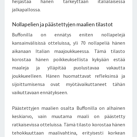
heijastaa hänen tärkeyttään italialaisessa
jalkapallossa.
Nollapelien ja päästettyjen maalien tilastot
Buffonilla on ennätys eniten nollapelejä
kansainvälisissä otteluissa, yli 70 nollapeliä hänen
aikanaan Italian maajoukkueessa. Tämä tilasto
korostaa hänen poikkeuksellista kykyään estää
maaleja ja ylläpitää puolustavaa vakautta
joukkueelleen. Hänen huomattavat refleksinsä ja
sijoittumisensa ovat myötävaikuttaneet tähän
vaikuttavaan ennätykseen.
Päästettyjen maalien osalta Buffonilla on alhainen
keskiarvo, vain muutama maali on päästetty
ratkaisevissa otteluissa. Tämä tilasto korostaa hänen
tehokkuuttaan maalivahtina, erityisesti korkean