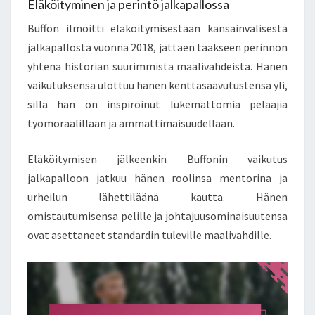
Eläköityminen ja perintö jalkapallossa
Buffon ilmoitti eläköitymisestään kansainvälisestä
jalkapallosta vuonna 2018, jättäen taakseen perinnön
yhtenä historian suurimmista maalivahdeista. Hänen
vaikutuksensa ulottuu hänen kenttäsaavutustensa yli,
sillä hän on inspiroinut lukemattomia pelaajia
työmoraalillaan ja ammattimaisuudellaan.
Eläköitymisen jälkeenkin Buffonin vaikutus
jalkapalloon jatkuu hänen roolinsa mentorina ja
urheilun lähettiläänä kautta. Hänen
omistautumisensa pelille ja johtajuusominaisuutensa
ovat asettaneet standardin tuleville maalivahdille.