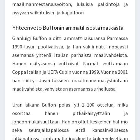
maailmanmestaruusvoiton, lukuisia palkintoja ja
pysyvän vaikutuksen jalkapalloon.
Yhteenveto Buffonin ammatillisesta matkasta
Gianluigi Buffon aloitti ammattilaisuransa Parmassa
1990-luvun puolivälissä, ja hän vakiinnutti nopeasti
asemansa yhtenä Italian parhaista maalivahdeista.
Hänen esityksensä auttoivat Parmat voittamaan
Coppa Italian ja UEFA Cupin vuonna 1999. Vuonna 2001
hän siirtyi Juventukseen maailmanennätyshintaan
maalivahdista, vahvistaen asemaansa urheilussa.
Uran aikana Buffon pelasi yli 1 100 ottelua, mikä
osoittaa hänen pitkäikäisyyttään ja
johdonmukaisuuttaan. Hän on ollut keskeinen hahmo
sekä seurajalkapallossa että kansainvälisessä
jalkapallossa, johtamalla joukkueita kokemuksellaan