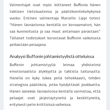
Valmentajat ovat myös kiittäneet Buffonia hänen
taktisen tietoisuutensa ja päätöksentekokykynsä
vuoksi. Entinen valmentaja Marcello Lippi totesi:
“Hänen läsnäolonsa kentällä on korvaamaton; hän
saa kunnioitusta ja saa muut antamaan parastaan.”
Tällaiset todistukset korostavat Buffonin vaikutusta
pelkästään pelaajana.
Analyysi Buffonin johtamistyylistä otteluissa
Buffonin johtamistyyliä leimaa yhdistelmä
emotionaalista älykkyyttä ja taktista taituruutta.
Hänellä on kyky lukea peliä tehokkaasti, tehden
strategisia päätöksiä, jotka hyödyttävät joukkuetta.
Hänen äänekäs läsnäolonsa kentällä varmistaa, että
pelaajat ovat järjestäytyneitä ja keskittyneitä,
erityisesti pelin kriittisissä vaiheissa.