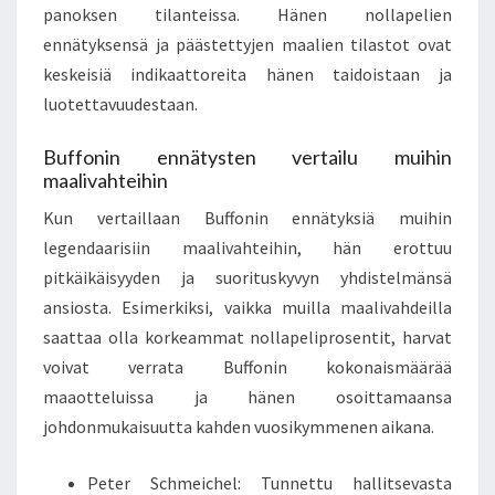
panoksen tilanteissa. Hänen nollapelien
ennätyksensä ja päästettyjen maalien tilastot ovat
keskeisiä indikaattoreita hänen taidoistaan ja
luotettavuudestaan.
Buffonin ennätysten vertailu muihin
maalivahteihin
Kun vertaillaan Buffonin ennätyksiä muihin
legendaarisiin maalivahteihin, hän erottuu
pitkäikäisyyden ja suorituskyvyn yhdistelmänsä
ansiosta. Esimerkiksi, vaikka muilla maalivahdeilla
saattaa olla korkeammat nollapeliprosentit, harvat
voivat verrata Buffonin kokonaismäärää
maaotteluissa ja hänen osoittamaansa
johdonmukaisuutta kahden vuosikymmenen aikana.
Peter Schmeichel: Tunnettu hallitsevasta