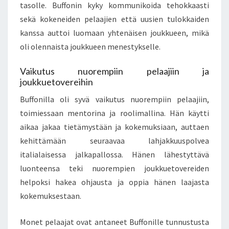
tasolle. Buffonin kyky kommunikoida tehokkaasti
sekä kokeneiden pelaajien että uusien tulokkaiden
kanssa auttoi luomaan yhtenäisen joukkueen, mikä
oli olennaista joukkueen menestykselle.
Vaikutus nuorempiin pelaajiin ja
joukkuetovereihin
Buffonilla oli syvä vaikutus nuorempiin pelaajiin,
toimiessaan mentorina ja roolimallina. Hän käytti
aikaa jakaa tietämystään ja kokemuksiaan, auttaen
kehittämään seuraavaa lahjakkuuspolvea
italialaisessa jalkapallossa. Hänen lähestyttävä
luonteensa teki nuorempien joukkuetovereiden
helpoksi hakea ohjausta ja oppia hänen laajasta
kokemuksestaan.
Monet pelaajat ovat antaneet Buffonille tunnustusta