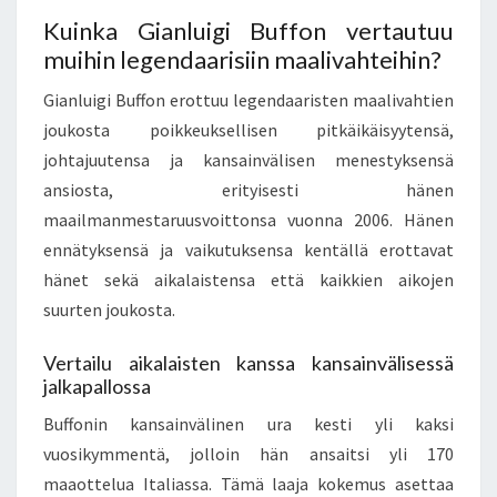
Kuinka Gianluigi Buffon vertautuu
muihin legendaarisiin maalivahteihin?
Gianluigi Buffon erottuu legendaaristen maalivahtien
joukosta poikkeuksellisen pitkäikäisyytensä,
johtajuutensa ja kansainvälisen menestyksensä
ansiosta, erityisesti hänen
maailmanmestaruusvoittonsa vuonna 2006. Hänen
ennätyksensä ja vaikutuksensa kentällä erottavat
hänet sekä aikalaistensa että kaikkien aikojen
suurten joukosta.
Vertailu aikalaisten kanssa kansainvälisessä
jalkapallossa
Buffonin kansainvälinen ura kesti yli kaksi
vuosikymmentä, jolloin hän ansaitsi yli 170
maaottelua Italiassa. Tämä laaja kokemus asettaa