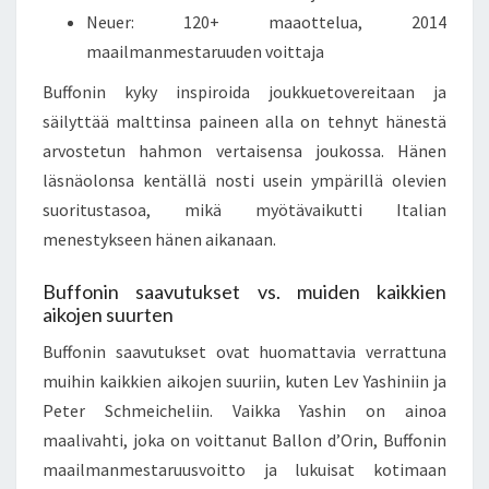
Neuer: 120+ maaottelua, 2014
maailmanmestaruuden voittaja
Buffonin kyky inspiroida joukkuetovereitaan ja
säilyttää malttinsa paineen alla on tehnyt hänestä
arvostetun hahmon vertaisensa joukossa. Hänen
läsnäolonsa kentällä nosti usein ympärillä olevien
suoritustasoa, mikä myötävaikutti Italian
menestykseen hänen aikanaan.
Buffonin saavutukset vs. muiden kaikkien
aikojen suurten
Buffonin saavutukset ovat huomattavia verrattuna
muihin kaikkien aikojen suuriin, kuten Lev Yashiniin ja
Peter Schmeicheliin. Vaikka Yashin on ainoa
maalivahti, joka on voittanut Ballon d’Orin, Buffonin
maailmanmestaruusvoitto ja lukuisat kotimaan