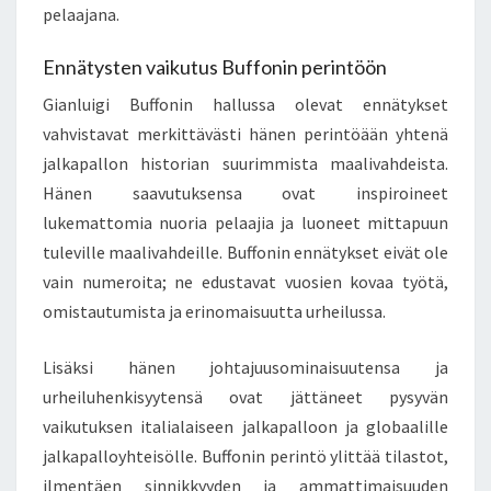
pelaajana.
Ennätysten vaikutus Buffonin perintöön
Gianluigi Buffonin hallussa olevat ennätykset
vahvistavat merkittävästi hänen perintöään yhtenä
jalkapallon historian suurimmista maalivahdeista.
Hänen saavutuksensa ovat inspiroineet
lukemattomia nuoria pelaajia ja luoneet mittapuun
tuleville maalivahdeille. Buffonin ennätykset eivät ole
vain numeroita; ne edustavat vuosien kovaa työtä,
omistautumista ja erinomaisuutta urheilussa.
Lisäksi hänen johtajuusominaisuutensa ja
urheiluhenkisyytensä ovat jättäneet pysyvän
vaikutuksen italialaiseen jalkapalloon ja globaalille
jalkapalloyhteisölle. Buffonin perintö ylittää tilastot,
ilmentäen sinnikkyyden ja ammattimaisuuden