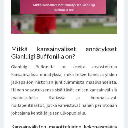
Mitkä kansainväliset ennätykset
Gianluigi Buffonilla on?
Gianluigi Buffonilla on useita arvostettuja
kansainvälisiä ennätyksiä, mikä tekee hänestä yhden
jalkapallon historian juhlituimmista maalivahdeista.
Hänen saavutuksensa sisältävät eniten kansainvälisiä
maaotteluita Italiassa ja huomattavat
nollapelitilastot, jotka vahvistavat hänen perintöään
johtajana kentällä ja sen ulkopuolella.
Kansainvälisten maaotteluiden kokonaismäärä