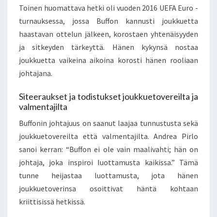
Toinen huomattava hetki oli vuoden 2016 UEFA Euro -
turnauksessa, jossa Buffon kannusti joukkuetta
haastavan ottelun jälkeen, korostaen yhtenäisyyden
ja sitkeyden tärkeyttä. Hänen kykynsä nostaa
joukkuetta vaikeina aikoina korosti hänen rooliaan
johtajana.
Siteeraukset ja todistukset joukkuetovereilta ja
valmentajilta
Buffonin johtajuus on saanut laajaa tunnustusta sekä
joukkuetovereilta että valmentajilta. Andrea Pirlo
sanoi kerran: “Buffon ei ole vain maalivahti; hän on
johtaja, joka inspiroi luottamusta kaikissa.” Tämä
tunne heijastaa luottamusta, jota hänen
joukkuetoverinsa osoittivat häntä kohtaan
kriittisissä hetkissä.