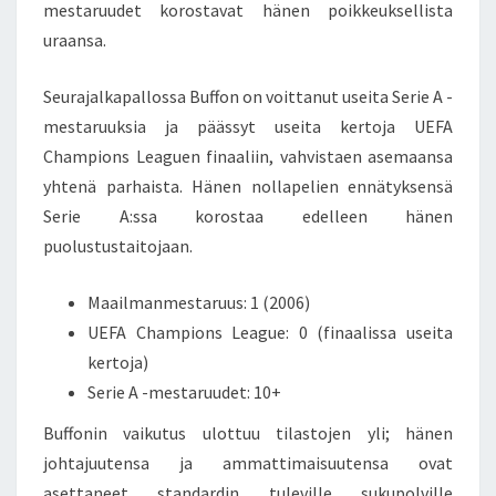
mestaruudet korostavat hänen poikkeuksellista
uraansa.
Seurajalkapallossa Buffon on voittanut useita Serie A -
mestaruuksia ja päässyt useita kertoja UEFA
Champions Leaguen finaaliin, vahvistaen asemaansa
yhtenä parhaista. Hänen nollapelien ennätyksensä
Serie A:ssa korostaa edelleen hänen
puolustustaitojaan.
Maailmanmestaruus: 1 (2006)
UEFA Champions League: 0 (finaalissa useita
kertoja)
Serie A -mestaruudet: 10+
Buffonin vaikutus ulottuu tilastojen yli; hänen
johtajuutensa ja ammattimaisuutensa ovat
asettaneet standardin tuleville sukupolville