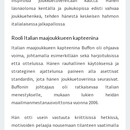
inspiroida joukkuetovereitaan kautta. Hänen
läsnäolonsa kentällä ja pukukopissa edisti vahvaa
joukkuehenkeä, tehden hänestä keskeisen hahmon
italialaisessa jalkapallossa.
Rooli Italian maajoukkueen kapteenina
Italian maajoukkueen kapteenina Buffon oli ohjaava
voima, johtamalla esimerkillään sekä harjoituksissa
että otteluissa. Hänen rauhallinen käytöksensä ja
strateginen ajattelunsa paineen alla asettivat
standardin, jota hänen joukkuetoverinsa seurasivat.
Buffonin johtajuus oli ratkaisevaa Italian
menestykselle, mukaan lukien heidän
maailmanmestaruusvoittonsa vuonna 2006.
Hän otti usein vastuuta kriittisissä hetkissä,
motivoiden pelaajia nousemaan tilanteen vaatimalla