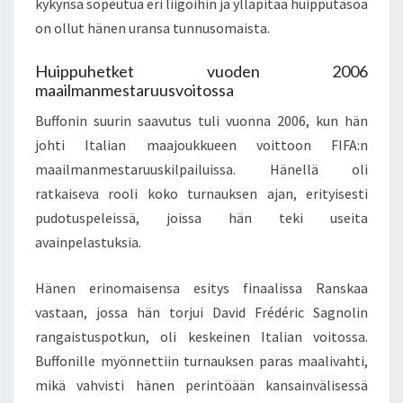
kykynsä sopeutua eri liigoihin ja ylläpitää huipputasoa
on ollut hänen uransa tunnusomaista.
Huippuhetket vuoden 2006
maailmanmestaruusvoitossa
Buffonin suurin saavutus tuli vuonna 2006, kun hän
johti Italian maajoukkueen voittoon FIFA:n
maailmanmestaruuskilpailuissa. Hänellä oli
ratkaiseva rooli koko turnauksen ajan, erityisesti
pudotuspeleissä, joissa hän teki useita
avainpelastuksia.
Hänen erinomaisensa esitys finaalissa Ranskaa
vastaan, jossa hän torjui David Frédéric Sagnolin
rangaistuspotkun, oli keskeinen Italian voitossa.
Buffonille myönnettiin turnauksen paras maalivahti,
mikä vahvisti hänen perintöään kansainvälisessä