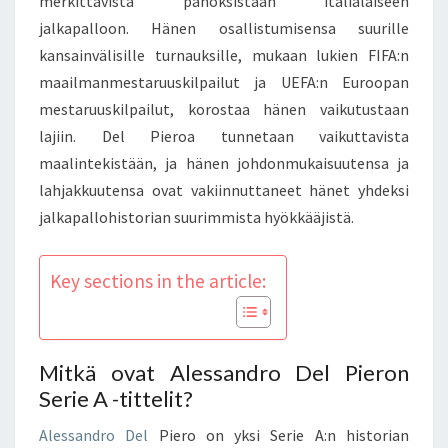
merkittävistä panoksistaan italialaiseen
jalkapalloon. Hänen osallistumisensa suurille
kansainvälisille turnauksille, mukaan lukien FIFA:n
maailmanmestaruuskilpailut ja UEFA:n Euroopan
mestaruuskilpailut, korostaa hänen vaikutustaan
lajiin. Del Pieroa tunnetaan vaikuttavista
maalintekistään, ja hänen johdonmukaisuutensa ja
lahjakkuutensa ovat vakiinnuttaneet hänet yhdeksi
jalkapallohistorian suurimmista hyökkääjistä.
Key sections in the article:
Mitkä ovat Alessandro Del Pieron
Serie A -tittelit?
Alessandro Del
Piero on yksi Serie A:n historian