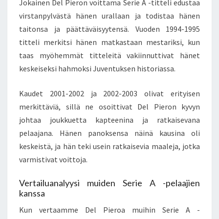
Jokainen Del Pieron voittama Serie A -titteli edustaa
virstanpylvästä hänen urallaan ja todistaa hänen
taitonsa ja päättäväisyytensä. Vuoden 1994-1995
titteli merkitsi hänen matkastaan mestariksi, kun
taas myöhemmät titteleitä vakiinnuttivat hänet
keskeiseksi hahmoksi Juventuksen historiassa.
Kaudet 2001-2002 ja 2002-2003 olivat erityisen
merkittäviä, sillä ne osoittivat Del Pieron kyvyn
johtaa joukkuetta kapteenina ja ratkaisevana
pelaajana. Hänen panoksensa näinä kausina oli
keskeistä, ja hän teki usein ratkaisevia maaleja, jotka
varmistivat voittoja.
Vertailuanalyysi muiden Serie A -pelaajien
kanssa
Kun vertaamme Del Pieroa muihin Serie A -