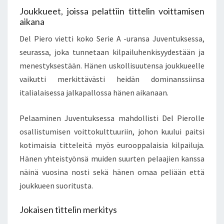
Joukkueet, joissa pelattiin tittelin voittamisen
aikana
Del Piero vietti koko Serie A -uransa Juventuksessa,
seurassa, joka tunnetaan kilpailuhenkisyydestään ja
menestyksestään. Hänen uskollisuutensa joukkueelle
vaikutti merkittävästi heidän dominanssiinsa
italialaisessa jalkapallossa hänen aikanaan.
Pelaaminen Juventuksessa mahdollisti Del Pierolle
osallistumisen voittokulttuuriin, johon kuului paitsi
kotimaisia titteleitä myös eurooppalaisia kilpailuja.
Hänen yhteistyönsä muiden suurten pelaajien kanssa
näinä vuosina nosti sekä hänen omaa peliään että
joukkueen suoritusta.
Jokaisen tittelin merkitys