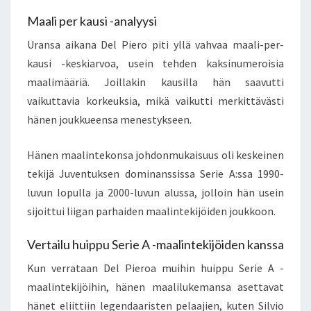
Maali per kausi -analyysi
Uransa aikana Del Piero piti yllä vahvaa maali-per-
kausi -keskiarvoa, usein tehden kaksinumeroisia
maalimääriä. Joillakin kausilla hän saavutti
vaikuttavia korkeuksia, mikä vaikutti merkittävästi
hänen joukkueensa menestykseen.
Hänen maalintekonsa johdonmukaisuus oli keskeinen
tekijä Juventuksen dominanssissa Serie A:ssa 1990-
luvun lopulla ja 2000-luvun alussa, jolloin hän usein
sijoittui liigan parhaiden maalintekijöiden joukkoon.
Vertailu huippu Serie A -maalintekijöiden kanssa
Kun verrataan Del Pieroa muihin huippu Serie A -
maalintekijöihin, hänen maalilukemansa asettavat
hänet eliittiin legendaaristen pelaajien, kuten Silvio