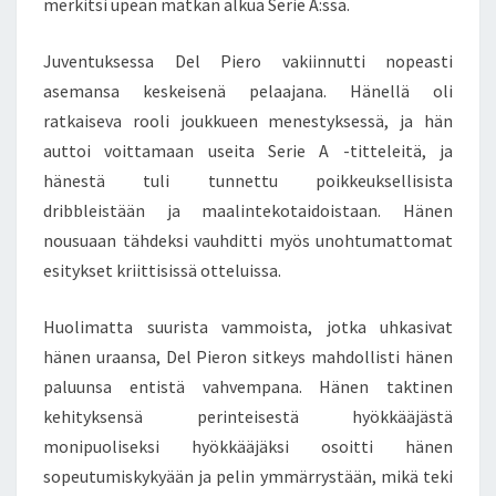
merkitsi upean matkan alkua Serie A:ssa.
Juventuksessa Del Piero vakiinnutti nopeasti
asemansa keskeisenä pelaajana. Hänellä oli
ratkaiseva rooli joukkueen menestyksessä, ja hän
auttoi voittamaan useita Serie A -titteleitä, ja
hänestä tuli tunnettu poikkeuksellisista
dribbleistään ja maalintekotaidoistaan. Hänen
nousuaan tähdeksi vauhditti myös unohtumattomat
esitykset kriittisissä otteluissa.
Huolimatta suurista vammoista, jotka uhkasivat
hänen uraansa, Del Pieron sitkeys mahdollisti hänen
paluunsa entistä vahvempana. Hänen taktinen
kehityksensä perinteisestä hyökkääjästä
monipuoliseksi hyökkääjäksi osoitti hänen
sopeutumiskykyään ja pelin ymmärrystään, mikä teki