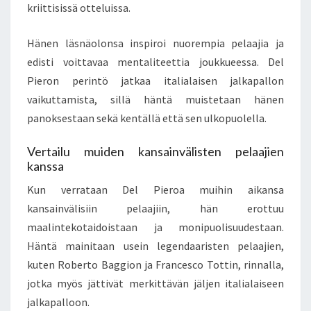
kriittisissä otteluissa.
Hänen läsnäolonsa inspiroi nuorempia pelaajia ja
edisti voittavaa mentaliteettia joukkueessa. Del
Pieron perintö jatkaa italialaisen jalkapallon
vaikuttamista, sillä häntä muistetaan hänen
panoksestaan sekä kentällä että sen ulkopuolella.
Vertailu muiden kansainvälisten pelaajien
kanssa
Kun verrataan Del Pieroa muihin aikansa
kansainvälisiin pelaajiin, hän erottuu
maalintekotaidoistaan ja monipuolisuudestaan.
Häntä mainitaan usein legendaaristen pelaajien,
kuten Roberto Baggion ja Francesco Tottin, rinnalla,
jotka myös jättivät merkittävän jäljen italialaiseen
jalkapalloon.