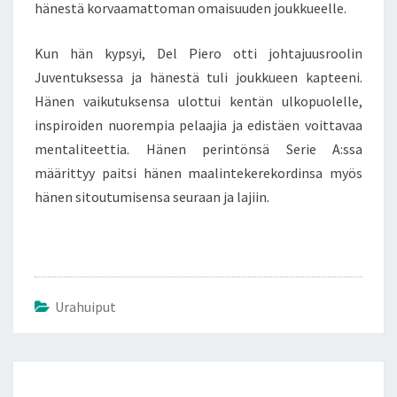
hänestä korvaamattoman omaisuuden joukkueelle.
Kun hän kypsyi, Del Piero otti johtajuusroolin
Juventuksessa ja hänestä tuli joukkueen kapteeni.
Hänen vaikutuksensa ulottui kentän ulkopuolelle,
inspiroiden nuorempia pelaajia ja edistäen voittavaa
mentaliteettia. Hänen perintönsä Serie A:ssa
määrittyy paitsi hänen maalintekerekordinsa myös
hänen sitoutumisensa seuraan ja lajiin.
Urahuiput
Post
navigation