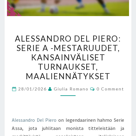
ALESSANDRO
ALESSANDRO DEL PIERO:
DEL
SERIE A -MESTARUUDET,
PIERO:
KANSAINVÄLISET
SERIE
A
TURNAUKSET,
-
MAALIENNÄTYKSET
MESTARUUDET,
Comments
KANSAINVÄLISET
28/01/2026
Giulia Romano
0 Comment
TURNAUKSET,
MAALIENNÄTYKSET
Alessandro Del Piero
on legendaarinen hahmo Serie
A:ssa, jota juhlitaan monista titteleistään ja