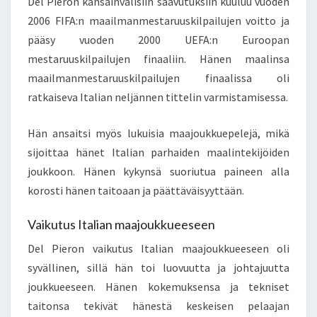
Del Pieron kansainvälisiin saavutuksiin kuuluu vuoden
2006 FIFA:n maailmanmestaruuskilpailujen voitto ja
pääsy vuoden 2000 UEFA:n Euroopan
mestaruuskilpailujen finaaliin. Hänen maalinsa
maailmanmestaruuskilpailujen finaalissa oli
ratkaiseva Italian neljännen tittelin varmistamisessa.
Hän ansaitsi myös lukuisia maajoukkuepelejä, mikä
sijoittaa hänet Italian parhaiden maalintekijöiden
joukkoon. Hänen kykynsä suoriutua paineen alla
korosti hänen taitoaan ja päättäväisyyttään.
Vaikutus Italian maajoukkueeseen
Del Pieron vaikutus Italian maajoukkueeseen oli
syvällinen, sillä hän toi luovuutta ja johtajuutta
joukkueeseen. Hänen kokemuksensa ja tekniset
taitonsa tekivät hänestä keskeisen pelaajan