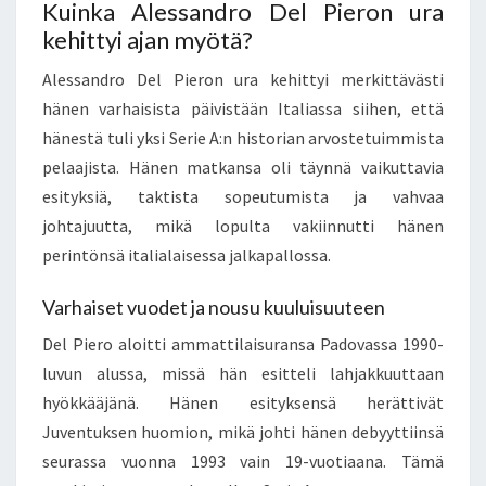
Kuinka Alessandro Del Pieron ura
kehittyi ajan myötä?
Alessandro Del Pieron ura kehittyi merkittävästi
hänen varhaisista päivistään Italiassa siihen, että
hänestä tuli yksi Serie A:n historian arvostetuimmista
pelaajista. Hänen matkansa oli täynnä vaikuttavia
esityksiä, taktista sopeutumista ja vahvaa
johtajuutta, mikä lopulta vakiinnutti hänen
perintönsä italialaisessa jalkapallossa.
Varhaiset vuodet ja nousu kuuluisuuteen
Del Piero aloitti ammattilaisuransa Padovassa 1990-
luvun alussa, missä hän esitteli lahjakkuuttaan
hyökkääjänä. Hänen esityksensä herättivät
Juventuksen huomion, mikä johti hänen debyyttiinsä
seurassa vuonna 1993 vain 19-vuotiaana. Tämä