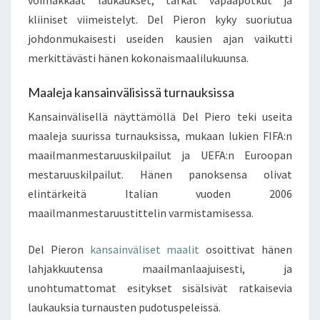
voimakkaat laukaukset, tarkat vapaapotkut ja
kliiniset viimeistelyt. Del Pieron kyky suoriutua
johdonmukaisesti useiden kausien ajan vaikutti
merkittävästi hänen kokonaismaalilukuunsa.
Maaleja kansainvälisissä turnauksissa
Kansainvälisellä näyttämöllä Del Piero teki useita
maaleja suurissa turnauksissa, mukaan lukien FIFA:n
maailmanmestaruuskilpailut ja UEFA:n Euroopan
mestaruuskilpailut. Hänen panoksensa olivat
elintärkeitä Italian vuoden 2006
maailmanmestaruustittelin varmistamisessa.
Del Pieron
kansainväliset maalit
osoittivat hänen
lahjakkuutensa maailmanlaajuisesti, ja
unohtumattomat esitykset sisälsivät ratkaisevia
laukauksia turnausten pudotuspeleissä.