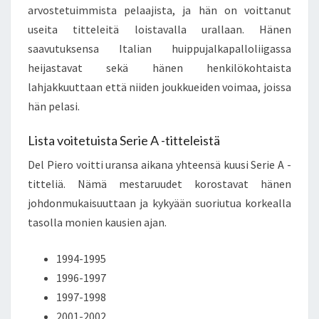
arvostetuimmista pelaajista, ja hän on voittanut
useita titteleitä loistavalla urallaan. Hänen
saavutuksensa Italian huippujalkapalloliigassa
heijastavat sekä hänen henkilökohtaista
lahjakkuuttaan että niiden joukkueiden voimaa, joissa
hän pelasi.
Lista voitetuista Serie A -titteleistä
Del Piero voitti uransa aikana yhteensä kuusi Serie A -
titteliä. Nämä mestaruudet korostavat hänen
johdonmukaisuuttaan ja kykyään suoriutua korkealla
tasolla monien kausien ajan.
1994-1995
1996-1997
1997-1998
2001-2002