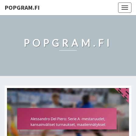
POPGRAM.FI
Togg
navig
POPGRAM.FI